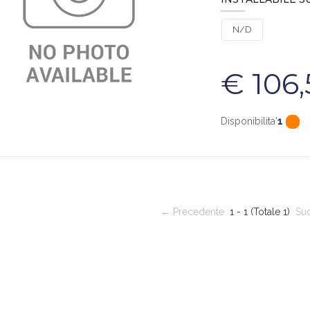
N/D
€ 106,
Disponibilita'
1
← Precedente
1 - 1 (Totale 1)
Suc