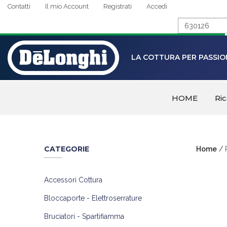
Contatti
Il mio Account
Registrati
Accedi
LA COTTURA PER PASSIO
HOME
Ri
CATEGORIE
Home
/
Accessori Cottura
Bloccaporte - Elettroserrature
Bruciatori - Spartifiamma