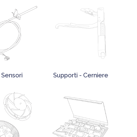
Sensori
Supporti - Cerniere