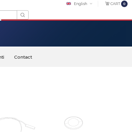
English
CART
0
ti
Contact