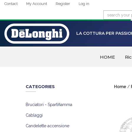
Contact
My Account
Register
Log in
LA COTTURA PER PASSIO
HOME
Ri
CATEGORIES
Home
/
Bruciatori - Spartifiamma
Cablaggi
Candelette accensione