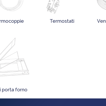
rmocoppie
Termostati
Vent
i porta forno