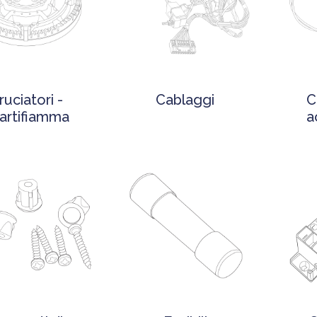
ruciatori -
Cablaggi
C
artifiamma
a