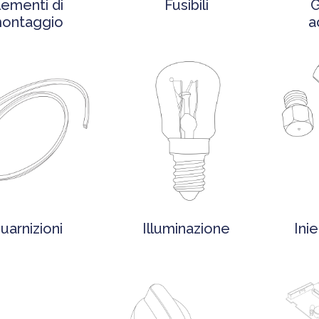
lementi di
Fusibili
G
ontaggio
a
uarnizioni
Illuminazione
Inie